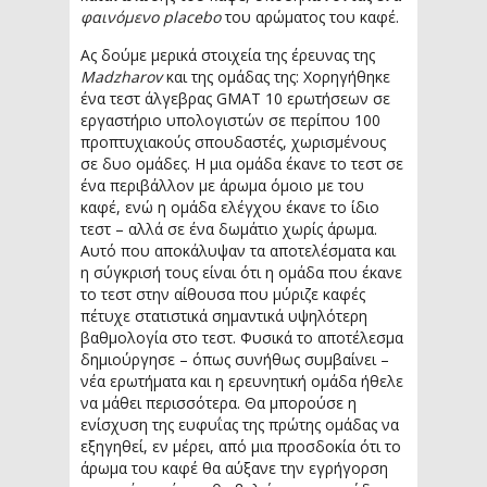
φαινόμενο placebo
του αρώματος του καφέ.
Ας δούμε μερικά στοιχεία της έρευνας της
Madzharov
και της ομάδας της: Χορηγήθηκε
ένα τεστ άλγεβρας GMAT 10 ερωτήσεων σε
εργαστήριο υπολογιστών σε περίπου 100
προπτυχιακούς σπουδαστές, χωρισμένους
σε δυο ομάδες. Η μια ομάδα έκανε το τεστ σε
ένα περιβάλλον με άρωμα όμοιο με του
καφέ, ενώ η ομάδα ελέγχου έκανε το ίδιο
τεστ – αλλά σε ένα δωμάτιο χωρίς άρωμα.
Αυτό που αποκάλυψαν τα αποτελέσματα και
η σύγκρισή τους είναι ότι η ομάδα που έκανε
το τεστ στην αίθουσα που μύριζε καφές
πέτυχε στατιστικά σημαντικά υψηλότερη
βαθμολογία στο τεστ. Φυσικά το αποτέλεσμα
δημιούργησε – όπως συνήθως συμβαίνει –
νέα ερωτήματα και η ερευνητική ομάδα ήθελε
να μάθει περισσότερα. Θα μπορούσε η
ενίσχυση της ευφυΐας της πρώτης ομάδας να
εξηγηθεί, εν μέρει, από μια προσδοκία ότι το
άρωμα του καφέ θα αύξανε την εγρήγορση