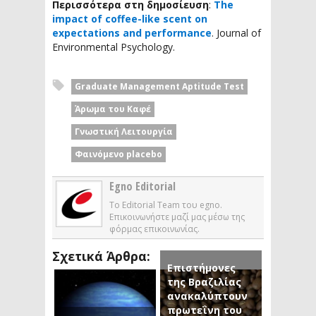
Περισσότερα στη δημοσίευση
:
The
impact of coffee-like scent on
expectations and performance
. Journal of
Environmental Psychology.
Graduate Management Aptitude Test
Άρωμα του Καφέ
Γνωστική Λειτουργία
Φαινόμενο placebo
Egno Editorial
Το Editorial Team του egno.
Επικοινωνήστε μαζί μας μέσω της
φόρμας επικοινωνίας.
Σχετικά Άρθρα:
Επιστήμονες
της Βραζιλίας
ανακαλύπτουν
πρωτεΐνη του