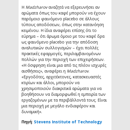
Η
Madzharov
αναζητά να εξερευνήσει αν
αρώματα όπως του καφέ μπορούν να έχουν
παρόμοιο φαινόμενο placebo σε άλλους
τύπους αποδόσεων, όπως στην κατανόηση
κειμένου. Η ίδια αναφέρει επίσης ότι το
εύρημα – ότι άρωμα όμοιο με του καφέ δρα
ως φαινόμενο placebo για την απόδοση
αναλυτικών συλλογισμών – έχει πολλές
πρακτικές εφαρμογές, περιλαμβανομένων
πολλών για την περιοχή των επιχειρήσεων.
«Η όσφρηση είναι μια από τις πλέον ισχυρές
αισθήσεις», αναφέρει η
Madzharov
.
«Εργοδότες, αρχιτέκτονες, κατασκευαστές
κτιρίων και άλλοι, μπορούν να
χρησιμοποιούν διακριτικά αρώματα για να
βοηθήσουν να διαμορφωθεί η εμπειρία των
εργαζομένων με τα περιβάλλοντά τους. Είναι
μια περιοχή με μεγάλο ενδιαφέρον και
δυναμική».
Πηγή
:
Stevens Institute of Technology