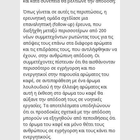
και κατά συνέπεια θα βελτίωνε την απόδοση;
Όπως γίνεται σε αυτές τις περιπτώσεις, η
ερευνητική ομάδα σχεδίασε μια
επαναληπτική (follow-up) έρευνα, που
διεξήχθη μεταξύ περισσοτέρων από 200
νέων συμμετεχόντων ρωτώντας τους για τις
απόψεις τους επάνω στα διάφορα αρώματα
και τις επιδράσεις τους, που αντιλήφθηκαν να
έχουν, στην ανθρώπινη απόδοση. Οι
συμμετέχοντες πίστευαν ότι θα αισθάνονταν
περισσότερο σε εγρήγορση και πιο
ενεργητικοί στην παρουσία αρώματος του
καφέ, σε αντιπαράθεση με ένα άρωμα
λουλουδιού ή την έλλειψη αρώματος και
αυτή η έκθεση στο άρωμα του καφέ θα
αύξανε την απόδοσή τους σε νοητικές
εργασίες. Τα αποτελέσματα υποδηλώνουν
ότι οι προσδοκίες σχετικά με την απόδοση
μπορούν να εξηγηθούν από πεποιθήσεις ότι
το άρωμα του καφέ και μόνο θέτει τους
ανθρώπους σε εγρήγορση και τους κάνει πιο
ενεργητικούς.