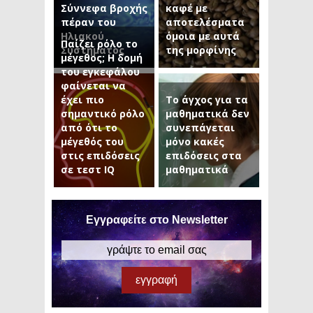
Σύννεφα βροχής
καφέ με
πέραν του
αποτελέσματα
Ηλιακού
όμοια με αυτά
Παίζει ρόλο το
Συστήματος
της μορφίνης
μέγεθος; Η δομή
του εγκεφάλου
φαίνεται να
έχει πιο
Το άγχος για τα
σημαντικό ρόλο
μαθηματικά δεν
από ότι το
συνεπάγεται
μέγεθός του
μόνο κακές
στις επιδόσεις
επιδόσεις στα
σε τεστ IQ
μαθηματικά
Εγγραφείτε στο Newsletter